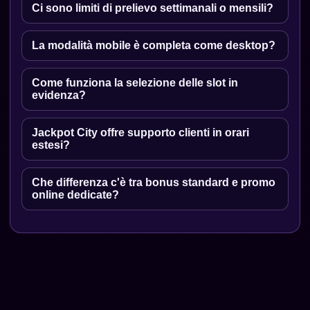
Ci sono limiti di prelievo settimanali o mensili?
La modalità mobile è completa come desktop?
Come funziona la selezione delle slot in
evidenza?
Jackpot City offre supporto clienti in orari
estesi?
Che differenza c'è tra bonus standard e promo
online dedicate?