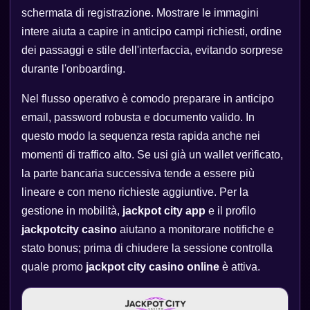
schermata di registrazione. Mostrare le immagini
casino online
.
intere aiuta a capire in anticipo campi richiesti, ordine
Vai alla lobby con bonus
dei passaggi e stile dell'interfaccia, evitando sorprese
durante l'onboarding.
Nel flusso operativo è comodo preparare in anticipo
email, password robusta e documento valido. In
questo modo la sequenza resta rapida anche nei
momenti di traffico alto. Se usi già un wallet verificato,
la parte bancaria successiva tende a essere più
lineare e con meno richieste aggiuntive. Per la
gestione in mobilità,
jackpot city app
e il profilo
jackpotcity casino
aiutano a monitorare notifiche e
stato bonus; prima di chiudere la sessione controlla
quale promo
jackpot city casino online
è attiva.