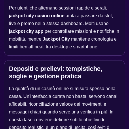
Per utenti che alternano sessioni rapide e serali,
jackpot city casino online
aiuta a passare da slot,
live e promo nella stessa dashboard. Molti usano
jackpot city app
per controllare missioni e notifiche in
mobilità, mentre
Jackpot City
mantiene cronologia e
limiti ben allineati tra desktop e smartphone.
Depositi e prelievi: tempistiche,
soglie e gestione pratica
La qualità di un casinò online si misura spesso nella
cassa. Un'interfaccia curata non basta: servono canali
affidabili, riconciliazione veloce dei movimenti e
messaggi chiari quando serve una verifica in più. In
questa fase conviene definire subito obiettivi di
deposito realistici e un piano di uscita, così eviti di