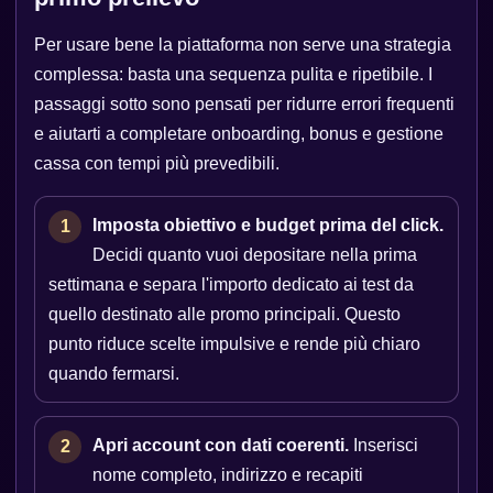
Per usare bene la piattaforma non serve una strategia
complessa: basta una sequenza pulita e ripetibile. I
passaggi sotto sono pensati per ridurre errori frequenti
e aiutarti a completare onboarding, bonus e gestione
cassa con tempi più prevedibili.
Imposta obiettivo e budget prima del click.
Decidi quanto vuoi depositare nella prima
settimana e separa l'importo dedicato ai test da
quello destinato alle promo principali. Questo
punto riduce scelte impulsive e rende più chiaro
quando fermarsi.
Apri account con dati coerenti.
Inserisci
nome completo, indirizzo e recapiti