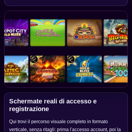
Entra ora e sblocca il percorso bonus
Schermate reali di accesso e
completo
registrazione
Registrazione rapida, promo di benvenuto e
Qui trovi il percorso visuale completo in formato
accesso immediato alla lobby di
jackpot city
verticale, senza ritagli: prima l'accesso account, poi la
casino
con campagne attive di
jackpot city